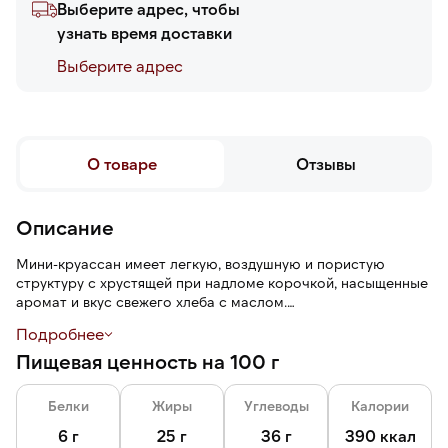
Выберите адрес, чтобы
узнать время доставки
Выберите адреc
О товаре
Отзывы
Описание
Мини-круассан имеет легкую, воздушную и пористую
структуру с хрустящей при надломе корочкой, насыщенные
аромат и вкус свежего хлеба с маслом.
Подробнее
Выпекается после разморозки в течение 13–15 минут при
Пищевая ценность на 100 г
температуре 180–190°С.
Белки
Жиры
Углеводы
Калории
6 г
25 г
36 г
390 ккал