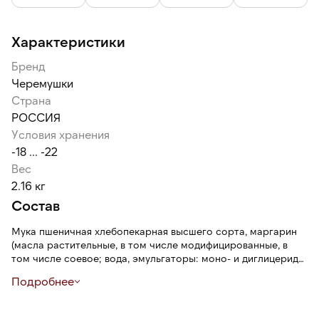
Характеристики
Бренд
Черемушки
Страна
РОССИЯ
Условия хранения
-18 ... -22
Вес
2.16 кг
Состав
Мука пшеничная хлебопекарная высшего сорта, маргарин
(масла растительные, в том числе модифицированные, в
том числе соевое; вода, эмульгаторы: моно- и диглицериды
жирных кислот, эфиры полиглицерина и жирных кислот,
Подробнее
лецитины; соль, сахар, консервант сорбат калия, краситель
каротины, регулятор кислотности лимонная кислота,
ароматизатор, антиокислители: аскорбиновая кислота,