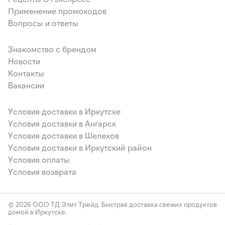
глицерина, диацетилвинной и жирных кислот),
Применение промокодов
антиокислитель аскорбиновая кислота, вещество для
обработки муки L-цистеин, ферменты (ксиланазы и альфа-
Вопросы и ответы
амилазы) – инактивируются в выпеченной продукции;
пшеничная клейковина: пшеничный белок; желток яичный
Знакомство с брендом
пастеризованный; пищевая добавка - краситель
(хлорофилла медные комплексы, куркумин); глюкоза
Новости
ферментированная: вода питьевая, дрожжевой экстракт,
Контакты
глюкоза, гидролизат казеина, бактериальная закваска;
Вакансии
ароматизатор пищевой «Миндаль».
Продукт содержит аллергены: молоко, глютен,
яйцо, орехи и продукты их переработки.
Условия доставки в Иркутске
Может содержать следы арахиса, кунжута,
Условия доставки в Ангарск
сельдерея и сои.
В продукте могут наблюдаться фрагменты
Условия доставки в Шелехов
скорлупы орехов.
Условия доставки в Иркутский район
В виду технологических особенностей производства,
Условия оплаты
на поверхности изделий могут наблюдаться другие
Условия возврата
компоненты в виде вкраплений.
© 2026 ООО ТД Элит Трейд. Быстрая доставка свежих продуктов
домой в Иркутске.