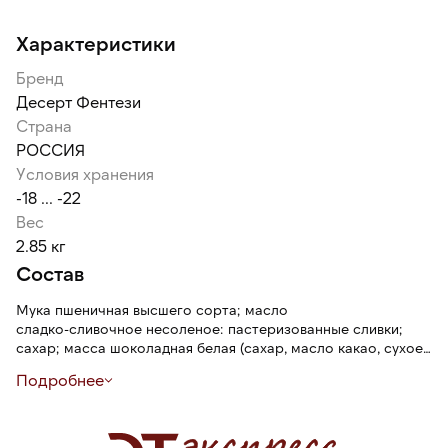
Характеристики
Бренд
Десерт Фентези
Страна
РОССИЯ
Условия хранения
-18 ... -22
Вес
2.85 кг
Состав
Мука пшеничная высшего сорта; масло
сладко-сливочное несоленое: пастеризованные сливки;
сахар; масса шоколадная белая (сахар, масло какао, сухое
обезжиренное молоко, сухое цельное молоко, молочный
Подробнее
жир, эмульгатор: лецитин соевый, ароматизатор
натуральный «Ваниль»); меланж яичный пастеризованный;
крем сливочный ультрапастеризованный «сливки для
взбивания»: нормализованные сливки, стабилизатор