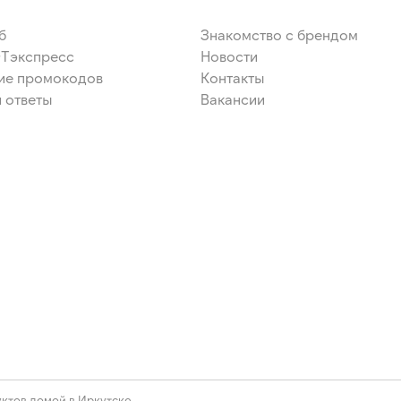
б
Знакомство с брендом
ЭТэкспресс
Новости
ие промокодов
Контакты
 ответы
Вакансии
ктов домой в Иркутске.