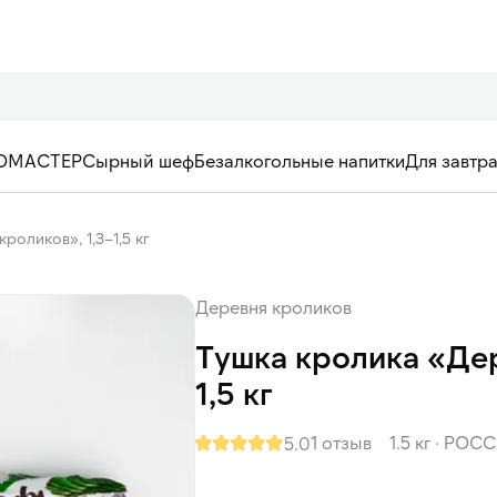
ОМАСТЕР
Сырный шеф
Безалкогольные напитки
Для завтр
роликов», 1,3–1,5 кг
Деревня кроликов
Тушка кролика «Дер
1,5 кг
1 отзыв
1.5 кг
·
РОСС
5.0