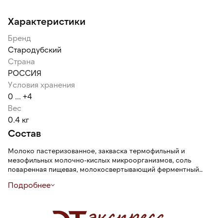
Характеристики
Бренд
Стародубский
Страна
РОССИЯ
Условия хранения
0 ... +4
Вес
0.4 кг
Состав
Молоко пастеризованное, закваска термофильный и
мезофильных молочно-кислых микроорганизмов, соль
поваренная пищевая, молокосвертывающий ферментный
препарат животного происхождения, ферментный препарат
Подробнее
животного происхождения лизоцим, вода питьевая, масло
сливочное, творог (молоко пастеризованное, закваска
мезофильных молочнокислых микроорганизмов,
молокосвертывающий ферментный препарат животного