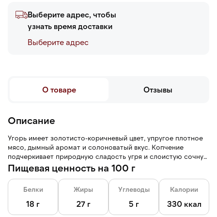
Выберите адрес, чтобы
узнать время доставки
Выберите адреc
О товаре
Отзывы
Описание
Угорь имеет золотисто-коричневый цвет, упругое плотное
мясо, дымный аромат и солоноватый вкус. Копчение
подчеркивает природную сладость угря и слоистую сочную
текстуру.
Пищевая ценность на 100 г
Белки
Жиры
Углеводы
Калории
18 г
27 г
5 г
330 ккал