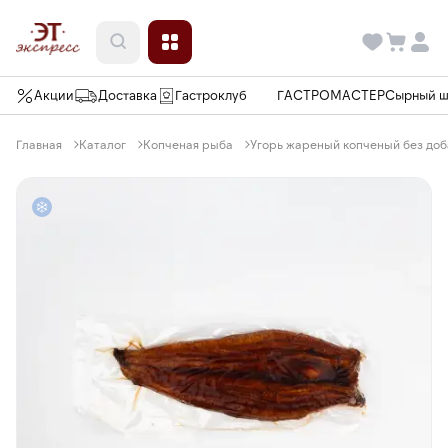
Акции
Доставка
Гастроклуб
ГАСТРОМАСТЕР
Сырный 
Главная
Каталог
Копченая рыба
Угорь жареный копченый без добав