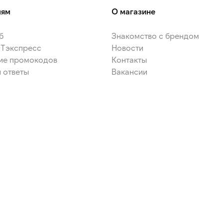
лям
О магазине
б
Знакомство с брендом
ЭТэкспресс
Новости
ие промокодов
Контакты
 ответы
Вакансии