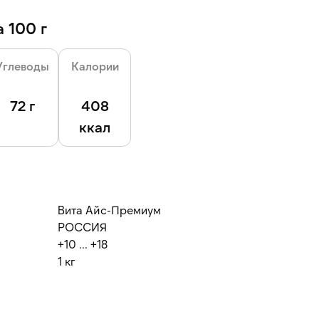
 100 г
Углеводы
Калории
72 г
408
ккал
Вита Айс-Премиум
РОССИЯ
+10 ... +18
1 кг