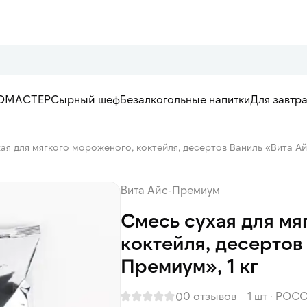
ОМАСТЕР
Сырный шеф
Безалкогольные напитки
Для завтр
ая для мягкого мороженого, коктейля, десертов Ваниль «Вита Ай
Вита Айс-Премиум
Смесь сухая для мя
коктейля, десертов
Премиум», 1 кг
0 отзывов
1 шт
·
РОСС
0