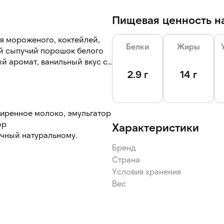
Пищевая ценность на
я мороженого, коктейлей,
Белки
Жиры
й сыпучий порошок белого
ый аромат, ванильный вкус с
2.9 г
14 г
есь добавить молока и
жиренное молоко, эмульгатор
ор
Характеристики
ля разведения жирность
чный натуральному.
Бренд
Страна
Условия хранения
Вес