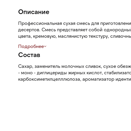
Описание
Профессиональная сухая смесь для приготовлени
десертов. Смесь представляет собой однородны
цвета, кремовую, маслянистую текстуру, сливочн
легкими ореховыми нотами.
Подробнее
Состав
Процесс приготовления простой и быстрый: в см
взбить.
Сахар, заменитель молочных сливок, сухое обез
- моно - диглицериды жирных кислот, стабилизат
В зависимости от вида мороженого и жидкости д
карбоксиметилцелллюлоза, ароматизатор иденти
готового мороженого составляет от 4% до 6,7%.