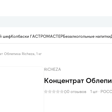
й шеф
Колбаски ГАСТРОМАСТЕР
Безалкогольные напитки
т Облепиха Richeza, 1 кг
RiCHEZA
Концентрат Облепиха
0 отзывов
1 шт
·
РОСС
0