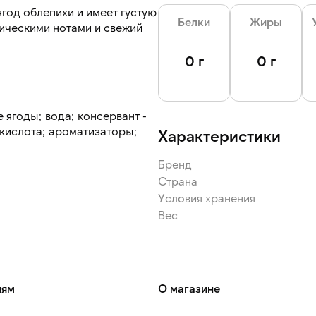
ягод облепихи и имеет густую
Белки
Жиры
пическими нотами и свежий
0 г
0 г
одной воде.
ягоды; вода; консервант -
 кислота; ароматизаторы;
Характеристики
Бренд
Страна
Условия хранения
Вес
лям
О магазине