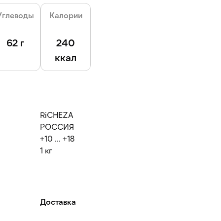
Углеводы
Калории
62 г
240
ккал
RiCHEZA
РОССИЯ
+10 ... +18
1 кг
Доставка