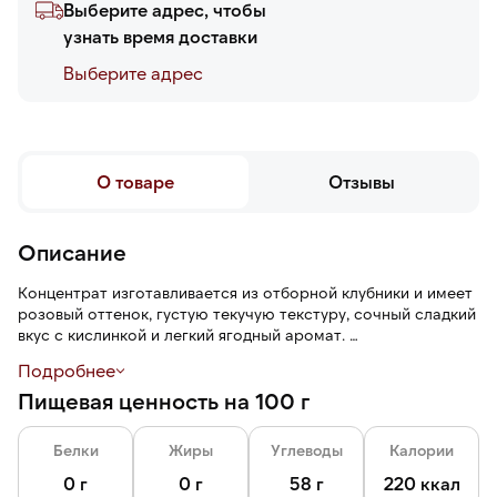
Выберите адрес, чтобы
узнать время доставки
Выберите адреc
О товаре
Отзывы
Описание
Концентрат изготавливается из отборной клубники и имеет
розовый оттенок, густую текучую текстуру, сочный сладкий
вкус с кислинкой и легкий ягодный аромат.
Подробнее
Концентрат хорошо растворяется в горячей и холодной
Пищевая ценность на 100 г
воде.
Белки
Жиры
Углеводы
Калории
0 г
0 г
58 г
220 ккал