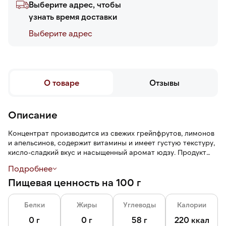
Выберите адрес, чтобы
узнать время доставки
Выберите адреc
О товаре
Отзывы
Описание
Концентрат производится из свежих грейпфрутов, лимонов
и апельсинов, содержит витамины и имеет густую текстуру,
кисло-сладкий вкус и насыщенный аромат юдзу. Продукт
используется для приготовления горячих и холодных
Подробнее
напитков, выпечки, десертов.
Пищевая ценность на 100 г
Белки
Жиры
Углеводы
Калории
0 г
0 г
58 г
220 ккал