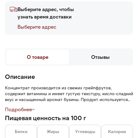
Выберите адрес, чтобы
узнать время доставки
Выберите адреc
О товаре
Отзывы
Описание
Концентрат производится из свежих грейпфрутов,
содержит витамины и имеет густую текстуру, кисло-сладкий
вкус и насыщенный аромат бузины. Продукт используется
для приготовления горячих и холодных напитков, выпечки,
Подробнее
десертов.
Пищевая ценность на 100 г
Белки
Жиры
Углеводы
Калории