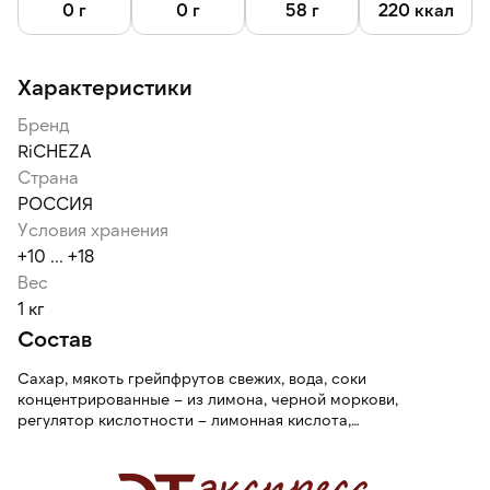
0 г
0 г
58 г
220 ккал
Характеристики
Бренд
RiCHEZA
Страна
РОССИЯ
Условия хранения
+10 ... +18
Вес
1 кг
Состав
Сахар, мякоть грейпфрутов свежих, вода, соки
концентрированные – из лимона, черной моркови,
регулятор кислотности – лимонная кислота,
ароматизаторы, консервант – сорбат калия.