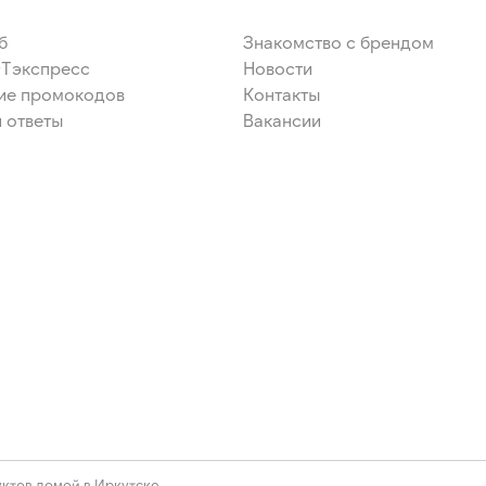
б
Знакомство с брендом
ЭТэкспресс
Новости
ие промокодов
Контакты
 ответы
Вакансии
ктов домой в Иркутске.