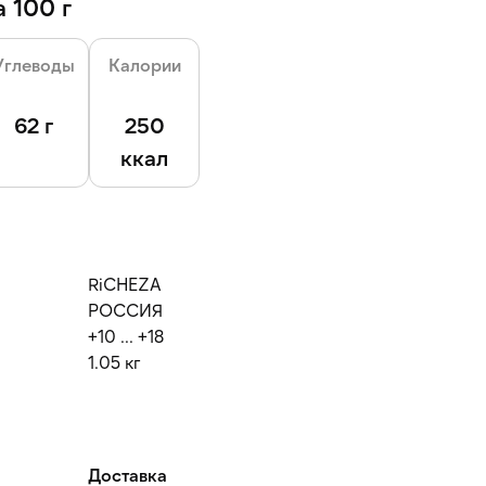
 100 г
Углеводы
Калории
62 г
250
ккал
RiCHEZA
РОССИЯ
+10 ... +18
1.05 кг
Доставка