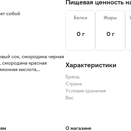
Пищевая ценность на
яет собой
Белки
Жиры
я напитков, десертов,
0 г
0 г
шкой флип-флоп с дозатором
товый сок, смородина черная
 смородина красная
Характеристики
имонная кислота,
 калия.
Бренд
Страна
Условия хранения
Вес
лям
О магазине