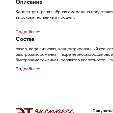
Описание
Концентрат гранат-чёрная смородина представл
высококачественный продукт.
Используется в качестве основы для приготовлени
Подробнее
соусов и маринадов.
Состав
Бутылка из высококачественного пластика с кры
сахар, вода питьевая, концентрированный грана
практична, прочна и удобна в использовании.
быстрозамороженная, пюре черносмородиновое,
быстрозамороженная, регулятор кислотности – л
натуральные ароматизаторы, консервант – сорбат
Подробнее
Покупате