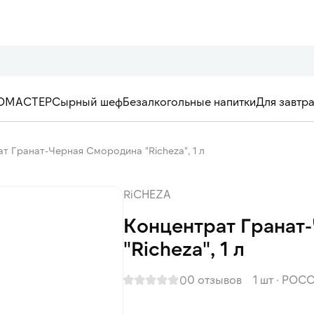
ОМАСТЕР
Сырный шеф
Безалкогольные напитки
Для завтр
т Гранат-Черная Смородина "Richeza", 1 л
RiCHEZA
Концентрат Гранат
"Richeza", 1 л
0 отзывов
1 шт
·
РОСС
0