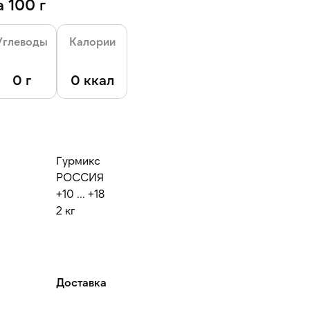
 100 г
Углеводы
Калории
0 г
0 ккал
Гурмикс
РОССИЯ
+10 ... +18
2 кг
Доставка