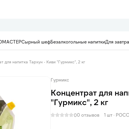
ОМАСТЕР
Сырный шеф
Безалкогольные напитки
Для завтр
т для напитка Тархун - Киви "Гурмикс", 2 кг
Гурмикс
Концентрат для нап
"Гурмикс", 2 кг
0 отзывов
1 шт
·
РОСС
0