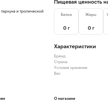
Пищевая ценность на
 тархуна и тропической
Белки
Жиры
жающих напитков, сиропов,
0 г
0 г
те в мороженое, десерты,
Характеристики
Бренд
Страна
Условия хранения
Вес
лям
О магазине