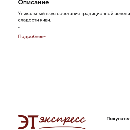
Описание
Уникальный вкус сочетания традиционной зелени
сладости киви.
Используйте концентрат для приготовления осве
Подробнее
лимонадов, коктейлей, соков и морсов. Добавляй
йогурты и молочные продукты.
Покупате