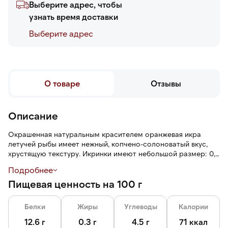
Выберите адрес, чтобы
узнать время доставки
Выберите адреc
О товаре
Отзывы
Описание
Окрашенная натуральным красителем оранжевая икра
летучей рыбы имеет нежный, копчено-солоноватый вкус,
хрустящую текстуру. Икринки имеют небольшой размер: 0,5
мм до 0,8 мм.
Подробнее
Пищевая ценность на 100 г
Оранжевая икра — ингредиент многих блюд японской кухни,
часто ее используют в качестве украшения роллов, суши
или сашими.
Белки
Жиры
Углеводы
Калории
12.6 г
0.3 г
4.5 г
71 ккал