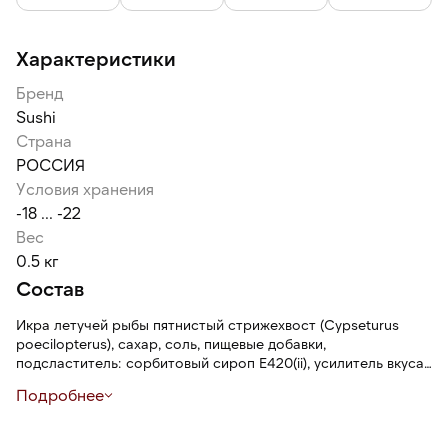
Характеристики
Бренд
Sushi
Страна
РОССИЯ
Условия хранения
-18 ... -22
Вес
0.5 кг
Состав
Икра летучей рыбы пятнистый стрижехвост (Cypseturus
poecilopterus), сахар, соль, пищевые добавки,
подсластитель: сорбитовый сироп Е420(ii), усилитель вкуса
и аромата: глутамат натрия 1-замещенный Е621, регуляторы
Подробнее
кислотности: пирофосфат натрия Е450(iii), трифосфаты
натрия и калия (5-замещенный) Е451(i) и Е451(ii), лимонная
кислота Е330, подсластитель: экстракт стевии, усилитель