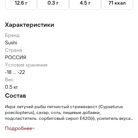
12.6 г
0.3 г
4.5 г
71 ккал
Характеристики
Бренд
Sushi
Страна
РОССИЯ
Условия хранения
-18 ... -22
Вес
0.5 кг
Состав
Икра летучей рыбы пятнистый стрижехвост (Cypseturus
poecilopterus), сахар, соль, пищевые добавки,
подсластитель: сорбитовый сироп Е420(ii), усилитель вкуса
и аромата: глутамат натрия 1-замещенный Е621, регуляторы
Подробнее
кислотности: пирофосфат натрия Е450(iii), трифосфаты
натрия и калия (5-замещенный) Е451(i) и Е451(ii), лимонная