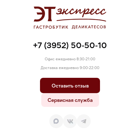
кислота Е330, подсластитель: экстракт стевии, усилитель
вкуса и аромата: глицин и его натриевая соль Е640,
красный очаровательный AC Е129. Внимание! Перед
употреблением продукт требует дополнительной
инспекции. Содержит сахар и подсластители. Содержит
подсластитель: сорбитовый сироп. При чрезмерном
употреблении может оказывать слабительное действие.
+7 (3952) 50-50-10
Офис ежедневно 8:30-21:00
Доставка ежедневно 9:00-22:00
Оставить отзыв
Сервисная служба