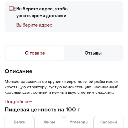
Выберите адрес, чтобы
узнать время доставки
Выберите адреc
О товаре
Отзывы
Описание
Мелкие рассыпчатые крупинки икры летучей рыбы имеют
хрустящую структуру, густую консистенцию, насыщенный
красный цвет, сочный и нежный вкус с легким сладким
привкусом. Тобико используется в азиатской кухне как
Подробнее
элемент декора.
Пищевая ценность на 100 г
Икра летучей рыбы применяется для украшения блюд и для
приготовления сашими, роллов, суши, поке, салатов, темаки,
Белки
Жиры
Углеводы
Калории
тартара.