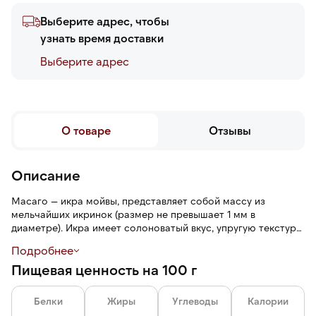
Выберите адрес, чтобы
узнать время доставки
Выберите адреc
О товаре
Отзывы
Описание
Масаго — икра мойвы, представляет собой массу из
мельчайших икринок (размер не превышает 1 мм в
диаметре). Икра имеет солоноватый вкус, упругую текстуру,
рассыпчатую, зернистую структуру и морской аромат.
Подробнее
Масаго окрашена натуральным красителем в оранжевый
Пищевая ценность на 100 г
цвет.
Оранжевая икра мойвы — один из основных компонентов
Белки
Жиры
Углеводы
Калории
роллов и суши, используется в салатах, для украшения