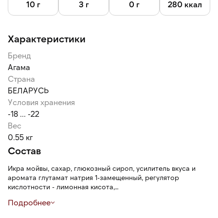
различных блюд, сочетается с рисом, нори, рыбой,
10 г
3 г
0 г
280 ккал
употребляется как самостоятельная закуска.
Характеристики
Бренд
Агама
Страна
БЕЛАРУСЬ
Условия хранения
-18 ... -22
Вес
0.55 кг
Состав
Икра мойвы, сахар, глюкозный сироп, усилитель вкуса и
аромата глутамат натрия 1-замещенный, регулятор
кислотности - лимонная кисота,
вода питьевая, соль, загустители: ксантановая камедь,
Подробнее
гуаровая камедь, консерванты: сорбат калия, бензонат
натрия,