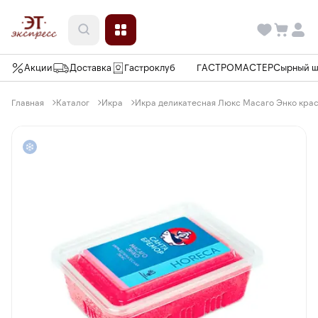
Акции
Доставка
Гастроклуб
ГАСТРОМАСТЕР
Сырный 
Главная
Каталог
Икра
Икра деликатесная Люкс Масаго Энко красн