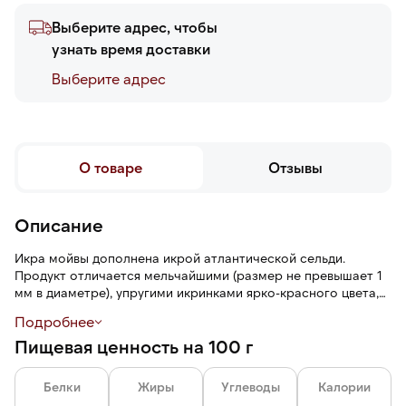
Выберите адрес, чтобы
узнать время доставки
Выберите адреc
О товаре
Отзывы
Описание
Икра мойвы дополнена икрой атлантической сельди.
Продукт отличается мельчайшими (размер не превышает 1
мм в диаметре), упругими икринками ярко-красного цвета,
нежным солоноватым вкусом и характерной хрусткостью.
Подробнее
Пищевая ценность на 100 г
Икра — один из основных компонентов роллов и суши,
используется в салатах, для украшения различных блюд,
сочетается с рисом, нори, рыбой, употребляется как
Белки
Жиры
Углеводы
Калории
самостоятельная закуска.