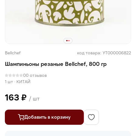
Bellсhef
код товара: УТ000006822
Шампиньоны резаные Bellсhef, 800 гр
0
0 отзывов
1 шт
·
КИТАЙ
163 ₽
/ шт
Добавить в корзину