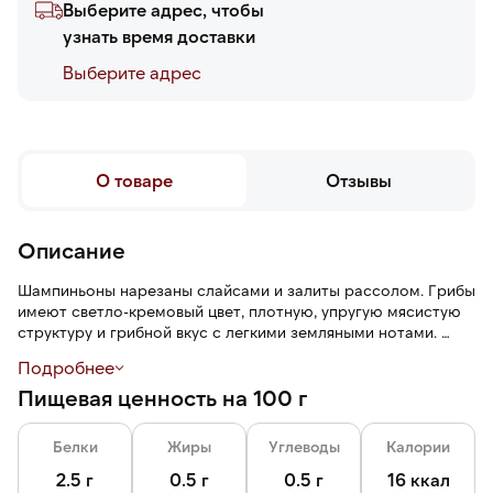
Выберите адрес, чтобы
узнать время доставки
Выберите адреc
О товаре
Отзывы
Описание
Шампиньоны нарезаны слайсами и залиты рассолом. Грибы
имеют светло-кремовый цвет, плотную, упругую мясистую
структуру и грибной вкус с легкими земляными нотами.
Подробнее
Шампиньоны готовы к употреблению, не требуют очистки,
Пищевая ценность на 100 г
нарезки и предварительной термической обработки.
Белки
Жиры
Углеводы
Калории
2.5 г
0.5 г
0.5 г
16 ккал