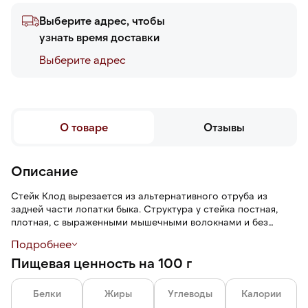
Выберите адрес, чтобы
узнать время доставки
Выберите адреc
О товаре
Отзывы
Описание
Стейк Клод вырезается из альтернативного отруба из
задней части лопатки быка. Структура у стейка постная,
плотная, с выраженными мышечными волокнами и без
костей.
Подробнее
Пищевая ценность на 100 г
Перед приготовлением рекомендуется мясо замариновать,
чтобы текстура стала мягкой. Степень прожарки — средняя
с кровью (medium rare).
Белки
Жиры
Углеводы
Калории