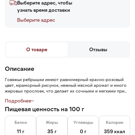
Выберите адрес, чтобы
узнать время доставки
Выберите адреc
О товаре
Отзывы
Описание
Говяжьи ребрышки имеют равномерный красно-розовый
цвет, мраморный рисунок, нежный мясной аромат и много
жировых прослоек, что делает их сочными и мягкими при
приготовлении. Продукт подходит для жарки, тушения,
Подробнее
варки. Ребрышки можно готовить на гриле и запекать с
Пищевая ценность на 100 г
различными соусами и специями. Вакуумная упаковка
защищает продукт от влаги, внешних воздействий и воздуха,
что позволяет продлить срок его хранения.
Белки
Жиры
Углеводы
Калории
11 г
35 г
0 г
359 ккал