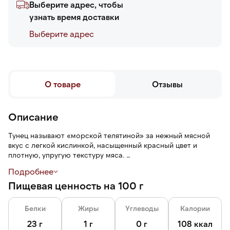
Выберите адрес, чтобы
узнать время доставки
Выберите адреc
О товаре
Отзывы
Описание
Тунец называют «морской телятиной» за нежный мясной
вкус с легкой кислинкой, насыщенный красный цвет и
плотную, упругую текстуру мяса.
Подробнее
Вес одного куска около 50 г.
Пищевая ценность на 100 г
Вакуумная упаковка защищает продукт от влаги, внешних
воздействий и воздуха, что позволяет продлить срок его
Белки
Жиры
Углеводы
Калории
хранения.
23 г
1 г
0 г
108 ккал