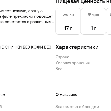
Пищевая ценность на
 имеет нежную, сочную
Белки
Жиры
ое филе прекрасно подойдет
чно сочетается с различными
фель, овощи и крупы.
17 г
1 г
Характеристики
Е СПИНКИ БЕЗ КОЖИ БЕЗ
Страна
Условия хранения
Вес
лям
О магазине
б
Знакомство с брендом