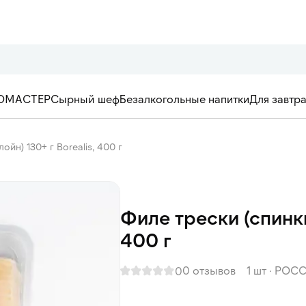
ОМАСТЕР
Сырный шеф
Безалкогольные напитки
Для завтр
ойн) 130+ г Borealis, 400 г
Филе трески (спинки
400 г
0 отзывов
1 шт
·
РОСС
0