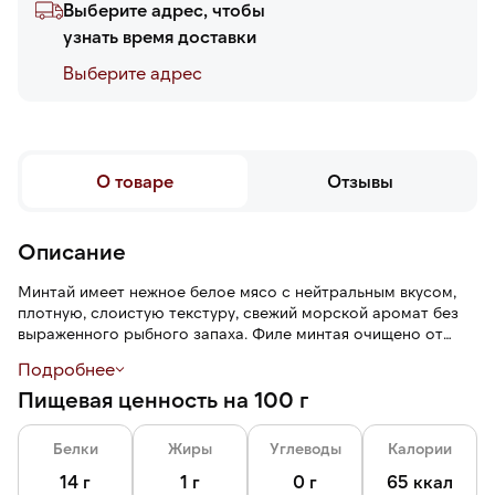
Выберите адрес, чтобы
узнать время доставки
Выберите адреc
О товаре
Отзывы
Описание
Минтай имеет нежное белое мясо с нейтральным вкусом,
плотную, слоистую текстуру, свежий морской аромат без
выраженного рыбного запаха. Филе минтая очищено от
кожи.
Подробнее
Пищевая ценность на 100 г
Глазурь 5% защищает от воздействий окружающей среды:
заветривания, механических повреждений, помогает
сохранить свежесть и вкус на протяжении всего срока
Белки
Жиры
Углеводы
Калории
годности.
14 г
1 г
0 г
65 ккал