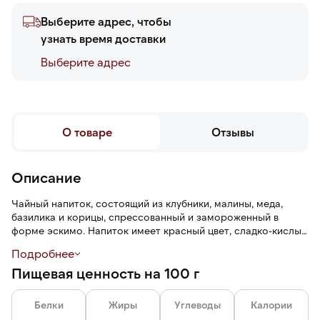
Выберите адрес, чтобы
узнать время доставки
Выберите адреc
О товаре
Отзывы
Описание
Чайный напиток, состоящий из клубники, малины, меда,
базилика и корицы, спрессованный и замороженный в
форме эскимо. Напиток имеет красный цвет, сладко-кислый
вкус с перечным оттенком базилика и пряный аромат.
Подробнее
Консистенция слегка густая с вкраплениями размягченных
Пищевая ценность на 100 г
ягод, листьями базилика.
Белки
Жиры
Углеводы
Калории