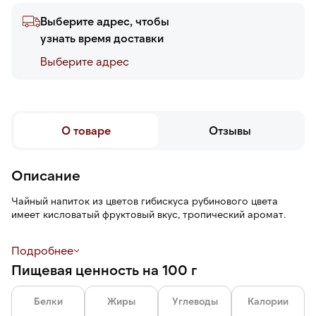
Выберите адрес, чтобы
узнать время доставки
Выберите адреc
О товаре
Отзывы
Описание
Чайный напиток из цветов гибискуса рубинового цвета
имеет кисловатый фруктовый вкус, тропический аромат.
Чай расфасован по индивидуальным однокамерным саше-
Подробнее
конвертам.
Пищевая ценность на 100 г
Белки
Жиры
Углеводы
Калории