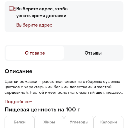
Выберите адрес, чтобы
узнать время доставки
Выберите адреc
О товаре
Отзывы
Описание
Цветки ромашки — рассыпная смесь из отборных сушеных
цветков с характерными белыми лепестками и желтой
сердевиной. Настой имеет золотисто-желтый цвет, медово-
травянистый аромат и слегка сладковатый вкус с
Подробнее
цветочными нотами и легкой горчинкой в послевкусии.
Пищевая ценность на 100 г
Белки
Жиры
Углеводы
Калории