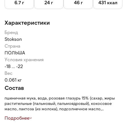
6.7 г
24 г
46 г
431 ккал
Характеристики
Бренд
Stokson
Страна
ПОЛЬША
Условия хранения
-18 ... -22
Вес
0.061 кг
Состав
пшеничная мука, вода, розовая глазурь 15% (сахар, жиры
растительные (пальмовый, пальмоядровый), кокосовое
масло, лактоза (из молока), подсолнечное масло,
концентрат свекольный, концентрат редьки, концентрат
Подробнее
черной смородины, концентрат яблочный, эмульгатор:
лецитины; натуральный ароматизатор), пальмовый жир,