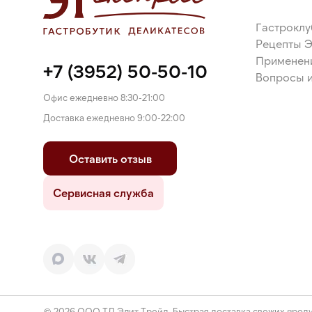
двууглевислый), желатин пищевой, крахмал кукур
пектин, продукты яичные, молоко сухое цельное,
Гастроклу
двууглекислый, соль пищевая поваренная, арома
Рецепты 
кислотности кислота лимонная.
Применен
+7 (3952) 50-50-10
Вопросы и
Офис ежедневно 8:30-21:00
Доставка ежедневно 9:00-22:00
Оставить отзыв
Сервисная служба
© 2026 ООО ТД Элит Трейд. Быстрая доставка свежих проду