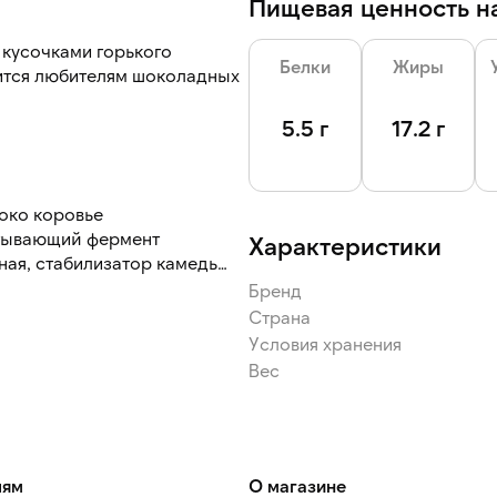
Пищевая ценность на
 кусочками горького
Белки
Жиры
вится любителям шоколадных
5.5 г
17.2 г
укта. После дефростации
свежим, ароматным,
локо коровье
ртывающий фермент
Характеристики
ная, стабилизатор камедь
ня, сахар, яйцо куриное
Бренд
олочная, маргарин м.д.ж.
Страна
ельные масла, вода
Условия хранения
полиглицериды жирных
Вес
краситель бета-каротин,
шеничная, глазурь
иновые растительные жиры,
да питьевая, сироп
кислотности натрий
лям
О магазине