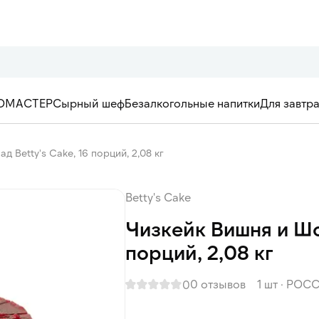
ОМАСТЕР
Сырный шеф
Безалкогольные напитки
Для завтр
 Betty's Cake, 16 порций, 2,08 кг
Betty's Cake
Чизкейк Вишня и Шо
порций, 2,08 кг
0 отзывов
1 шт
·
РОСС
0