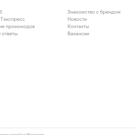
узный, какао-порошок,
 разрыхлитель натрий
б
Знакомство с брендом
тизатор пищевой, регулятор
ЭТэкспресс
Новости
ие промокодов
Контакты
 ответы
Вакансии
ктов домой в Иркутске.