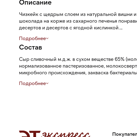
Описание
Чизкейк с щедрым слоем из натуральной вишни и
шоколада на корже из сахарного печенья понра
десертов и десертов с ягодной кислинкой.
Подробнее
Шоковая заморозка сохраняет все свойства прод
Состав
десерт готов к употреблению и остается мягким, 
сохраняет презентабельный вид.
Сыр сливочный м.д.ж. в сухом веществе 65% (мо
нормализованное пастеризованное, молокосве
микробного происхождения, закваска бактериаль
рожкового дерева, соль поваренная пищевая), виш
Подробнее
пищевое, сливки питьевые м.ж.д 10%, сыворотка м
82% (рафинированные дезодорированные растит
питьевая, эмульгатор эфиры моноглицеридов и 
кислот, соль пищевая поваренная, ароматизатор, 
регулятор кислотности кислота лимонная), мука п
кондитерская (сахар, гидрогенизированные лаур
какао-порошок, эмульгаторы лецитин соевый), во
инвертный (сахар, кислота молочная, регулятор 
Покупате