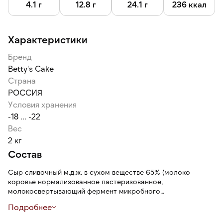
4.1 г
12.8 г
24.1 г
236 ккал
Характеристики
Бренд
Betty's Cake
Страна
РОССИЯ
Условия хранения
-18 ... -22
Вес
2 кг
Состав
Сыр сливочный м.д.ж. в сухом веществе 65% (молоко
коровье нормализованное пастеризованное,
молокосвертывающий фермент микробного
происхождения, закваска бактериальная, стабилизатор
Подробнее
камедь рожкового дерева, соль поваренная пищевая),
сахар, сливки питьевые м.ж.д 10%, пюре фруктовое манго,