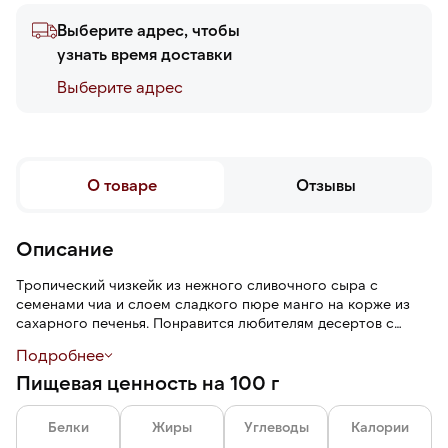
Выберите адрес, чтобы
узнать время доставки
Выберите адреc
О товаре
Отзывы
Описание
Тропический чизкейк из нежного сливочного сыра с
семенами чиа и слоем сладкого пюре манго на корже из
сахарного печенья. Понравится любителям десертов с
кислинкой.
Подробнее
Пищевая ценность на 100 г
Шоковая заморозка сохраняет все свойства продукта.
После дефростации готов к употреблению и остается
мягким, свежим, ароматным, сохраняет презентабельный
Белки
Жиры
Углеводы
Калории
вид.