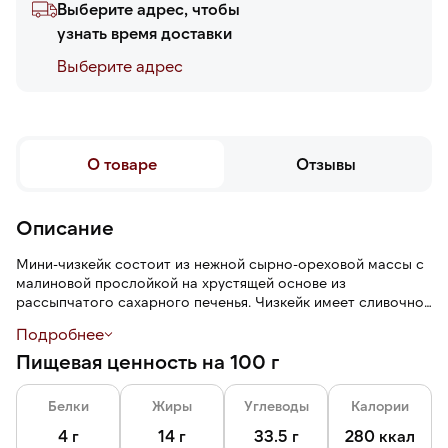
Выберите адрес, чтобы
узнать время доставки
Выберите адреc
О товаре
Отзывы
Описание
Мини-чизкейк состоит из нежной сырно-ореховой массы с
малиновой прослойкой на хрустящей основе из
рассыпчатого сахарного печенья. Чизкейк имеет сливочно-
фисташковый вкус с сочной ягодной кислинкой, плотную
Подробнее
кремовую текстуру.
Пищевая ценность на 100 г
Белки
Жиры
Углеводы
Калории
4 г
14 г
33.5 г
280 ккал