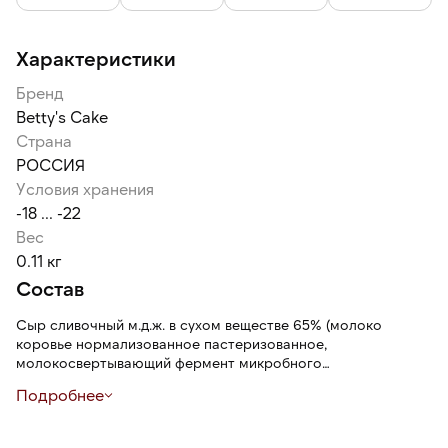
Характеристики
Бренд
Betty's Cake
Страна
РОССИЯ
Условия хранения
-18 ... -22
Вес
0.11 кг
Состав
Сыр сливочный м.д.ж. в сухом веществе 65% (молоко
коровье нормализованное пастеризованное,
молокосвертывающий фермент микробного
происхождения, закваска бактериальная, стабилизатор
Подробнее
камедь рожкового дерева, соль поваренная пищевая),
начинка малиновая (малина, сахар, загуститель крахмал
модифицированный, пектин, регулятор кислотности кислота