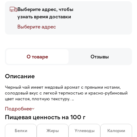
Выберите адрес, чтобы
узнать время доставки
Выберите адреc
О товаре
Отзывы
Описание
Черный чай имеет медовый аромат с пряными нотами,
солодовый вкус с легкой терпкостью и красно-рубиновый
цвет настоя, плотную текстуру.
Подробнее
Расфасован в порционные пакетики по 1,5 грамма.
Пищевая ценность на 100 г
Белки
Жиры
Углеводы
Калории