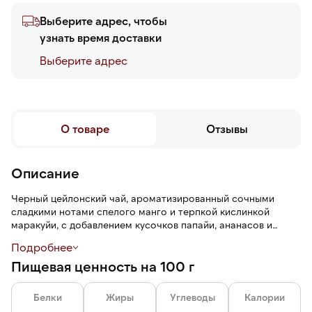
Выберите адрес, чтобы
узнать время доставки
Выберите адреc
О товаре
Отзывы
Описание
Черный цейлонский чай, ароматизированный сочными
сладкими нотами спелого манго и терпкой кислинкой
маракуйи, с добавлением кусочков папайи, ананасов и
лепестков красной розы. Чай листовой при заваривании
Подробнее
получается прозрачным, имеет янтарно-красный цвет,
Пищевая ценность на 100 г
среднюю плотность без излишней водянистости и
фруктово-карамельный аромат.
Белки
Жиры
Углеводы
Калории