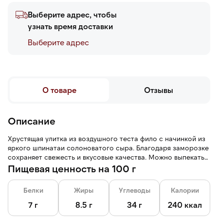
Выберите адрес, чтобы
узнать время доставки
Выберите адреc
О товаре
Отзывы
Описание
Хрустящая улитка из воздушного теста фило с начинкой из
яркого шпинатаи солоноватого сыра. Благодаря заморозке
сохраняет свежесть и вкусовые качества. Можно выпекать
без разморозки.
Пищевая ценность на 100 г
Белки
Жиры
Углеводы
Калории
7 г
8.5 г
34 г
240 ккал