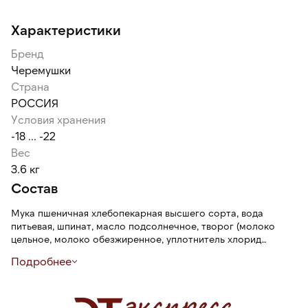
Характеристики
Бренд
Черемушки
Страна
РОССИЯ
Условия хранения
-18 ... -22
Вес
3.6 кг
Состав
Мука пшеничная хлебопекарная высшего сорта, вода
питьевая, шпинат, масло подсолнечное, творог (молоко
цельное, молоко обезжиренное, уплотнитель хлорид
кальция, молокосвертывающий ферментный препарат
Подробнее
животного происхождения, закваска молочнокислых
микроорганизмов), молокосодержащий продукт с
заменителем молочного жира, произведенный по
технологии плавленого сыра (сыр, вода питьевая,