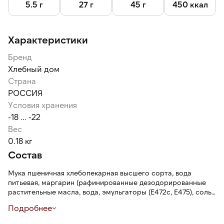
5.5 г
27 г
45 г
450 ккал
Характеристики
Бренд
Хлебный дом
Страна
РОССИЯ
Условия хранения
-18 ... -22
Вес
0.18 кг
Состав
Мука пшеничная хлебопекарная высшего сорта, вода
питьевая, маргарин (рафинированные дезодорированные
растительные масла, вода, эмульгаторы (Е472c, Е475), соль,
консервант Е200, регулятор кислотности лимонная
Подробнее
кислота), маргарин (рафинированные дезодорированные
растительные масла, вода, эмульгаторы (Е471, Е433, соевый