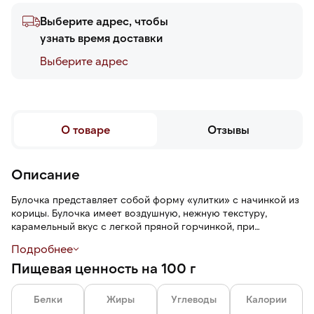
Выберите адрес, чтобы
узнать время доставки
Выберите адреc
О товаре
Отзывы
Описание
Булочка представляет собой форму «улитки» с начинкой из
корицы. Булочка имеет воздушную, нежную текстуру,
карамельный вкус с легкой пряной горчинкой, при
выпекании сладковато-древесный аромат.
Подробнее
Пищевая ценность на 100 г
Можно выпекать без разморозки.
Белки
Жиры
Углеводы
Калории