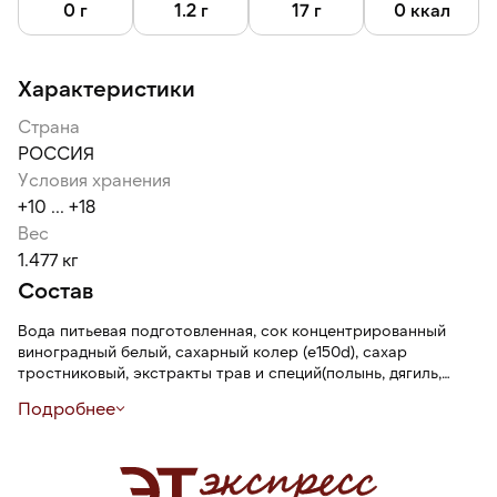
0 г
1.2 г
17 г
0 ккал
Характеристики
Страна
РОССИЯ
Условия хранения
+10 ... +18
Вес
1.477 кг
Состав
Вода питьевая подготовленная, сок концентрированный
виноградный белый, сахарный колер (e150d), сахар
тростниковый, экстракты трав и специй(полынь, дягиль,
кардамон, корица, мускатный орех), кислота лимонная,
Подробнее
кислота аскорбиновая, соль, ксантановая камедь,
ароматизатор пищевой натуральный "Рислинг".
Консерванты: сорбат калия, бензоат натрия