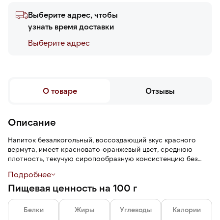
Выберите адрес, чтобы
узнать время доставки
Выберите адреc
О товаре
Отзывы
Описание
Напиток безалкогольный, воссоздающий вкус красного
вермута, имеет красновато-оранжевый цвет, среднюю
плотность, текучую сиропообразную консистенцию без
осадка, травянисто-фруктовый аромат и ягодный вкус с
Подробнее
терпкими и пряными нотами. Послевкусие долгое, с легкой
Пищевая ценность на 100 г
горчинкой.
Белки
Жиры
Углеводы
Калории