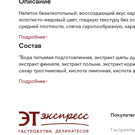
Описание
Напиток безалкогольный, воссоздающий вкус кар
золотисто-медовый цвет, гладкую текстуру без о
средней плотности, слегка сиропообразную, кар
тростниковыми нотами, пряно-древесный вкус со
Подробнее
послевкусие жженого сахара.
Состав
"Вода питьевая подготовленная, экстракт щепы ду
экстракт фенхеля, экстракт полыни, экстракт кор
сахар тростниковый, кислота лимонная, кислота 
ксантановая камедь, ароматизатор пищевой натуральный. Консерванты:
Подробнее
сорбат калия, бензоат натрия
Покупате
Гастроклу