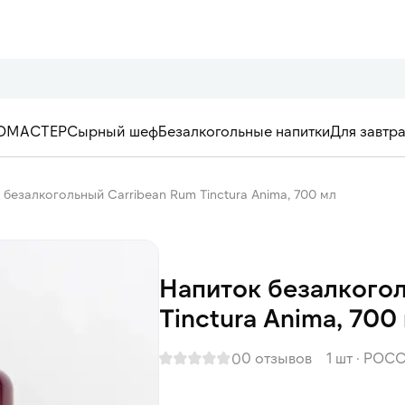
ОМАСТЕР
Сырный шеф
Безалкогольные напитки
Для завтр
 безалкогольный Carribean Rum Tinctura Anima, 700 мл
Напиток безалкогол
Tinctura Anima, 700
0 отзывов
1 шт
·
РОСС
0