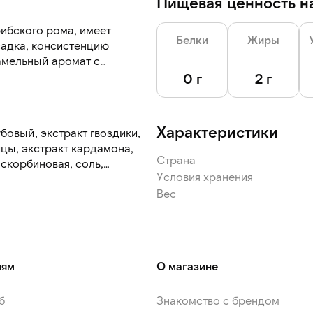
Пищевая ценность на
ибского рома, имеет
Белки
Жиры
садка, консистенцию
амельный аромат с
 сладковатыми нотами и
0 г
2 г
Характеристики
бовый, экстракт гвоздики,
ицы, экстракт кардамона,
Страна
аскорбиновая, соль,
Условия хранения
Вес
лям
О магазине
б
Знакомство с брендом