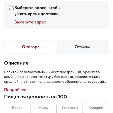
Выберите адрес, чтобы
узнать время доставки
Выберите адреc
О товаре
Отзывы
Описание
Напиток безалкогольный имеет прозрачный, оранжево-
алый цвет, гладкую текстуру без осадка, консистенцию
средней плотности, слегка сиропообразную, цитрусовый
аромат и горьковато-пряный вкус с карамельно-травяной
Подробнее
сладостью.
Пищевая ценность на 100 г
Белки
Жиры
Углеводы
Калории