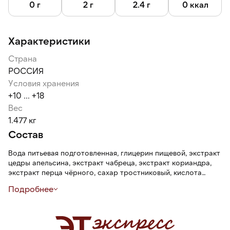
0 г
2 г
2.4 г
0 ккал
Характеристики
Страна
РОССИЯ
Условия хранения
+10 ... +18
Вес
1.477 кг
Состав
Вода питьевая подготовленная, глицерин пищевой, экстракт
цедры апельсина, экстракт чабреца, экстракт кориандра,
экстракт перца чёрного, сахар тростниковый, кислота
лимонная, кислота аскорбиновая, соль, ксантановая камедь,
Подробнее
ароматизатор пищевой натуральный. Консерванты: сорбат
калия, бензоат натрия