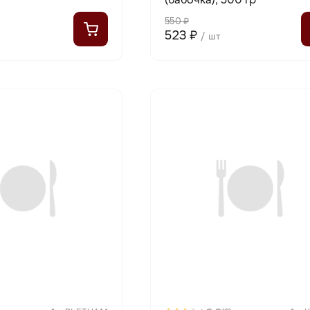
550 ₽
523 ₽
/ шт