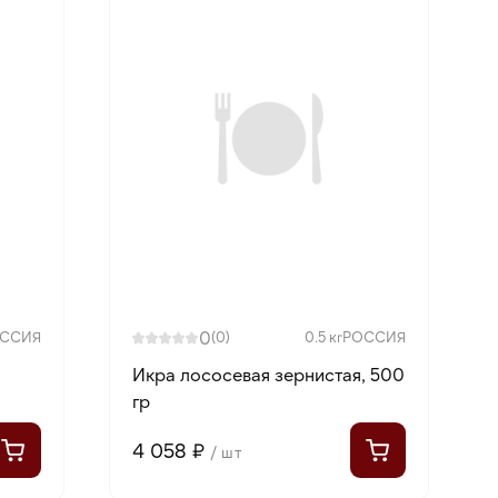
0
ССИЯ
(0)
0.5 кг
РОССИЯ
Икра лососевая зернистая, 500
гр
4 058 ₽
/ шт