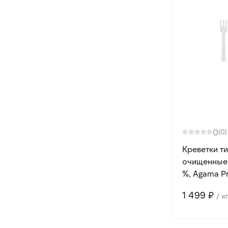
0
(0)
Креветки т
очищенные б
%, Agama Pro
1 499 ₽
/ к