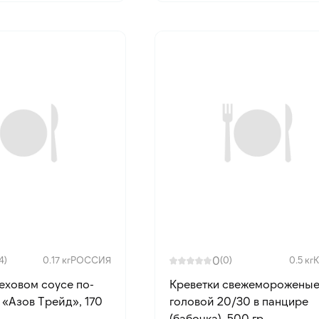
0
4)
0.17 кг
РОССИЯ
(0)
0.5 кг
реховом соусе по-
Креветки свежемороженые
 «Азов Трейд», 170
головой 20/30 в панцире
(бабочка), 500 гр