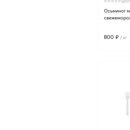
0
(0)
Осьминог 
свежеморож
800 ₽
/ кг