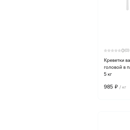
0
(0)
Креветки в
головой в 
5 кг
985 ₽
/ кг