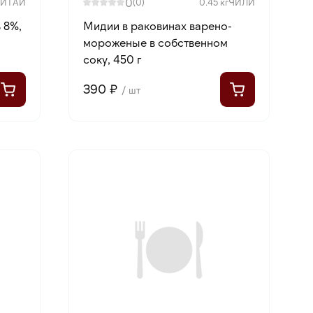
0
КИТАЙ
(0)
0.45 кг
ЧИЛИ
 8%,
Мидии в раковинах варено-
мороженые в собственном
соку, 450 г
390 ₽
/ шт