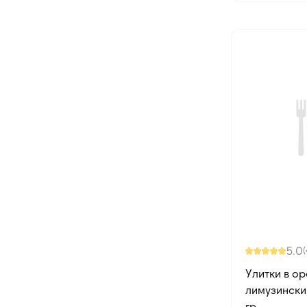
Турция
5.0
(
Улитки в о
лимузински
гр