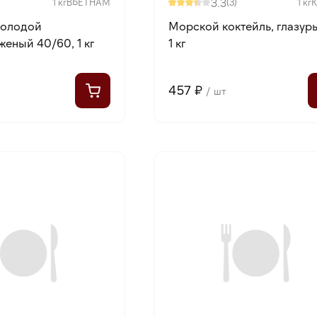
3.3
1 кг
ВЬЕТНАМ
(3)
1 кг
молодой
Морской коктейль, глазурь
еный 40/60, 1 кг
1 кг
457 ₽
/ шт