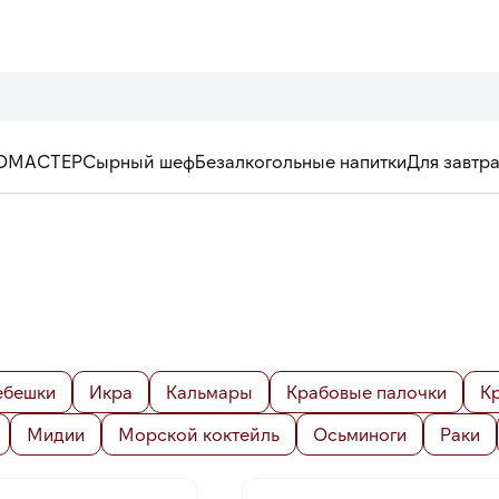
ОМАСТЕР
Сырный шеф
Безалкогольные напитки
Для завтр
ебешки
Икра
Кальмары
Крабовые палочки
К
Мидии
Морской коктейль
Осьминоги
Раки