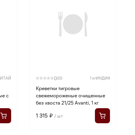
0
КИТАЙ
(0)
1 кг
ИНДИЯ
Креветки тигровые
ые с
свежемороженые очищенные
без хвоста 21/25 Avanti, 1 кг
1 315 ₽
/ шт