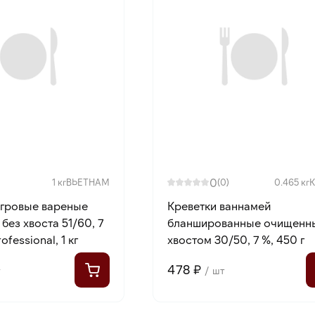
0
1 кг
ВЬЕТНАМ
(0)
0.465 кг
игровые вареные
Креветки ваннамей
ез хвоста 51/60, 7
бланшированные очищенн
fessional, 1 кг
хвостом 30/50, 7 %, 450 г
478 ₽
г
/ шт