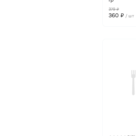
379 ₽
360 ₽
/ шт