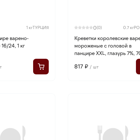
0
1 кг
ТУРЦИЯ
(0)
0.7 кг
РО
цире варено-
Креветки королевские вар
6/24, 1 кг
мороженые с головой в
панцире XXL, глазурь 7%, 7
817 ₽
т
/ шт