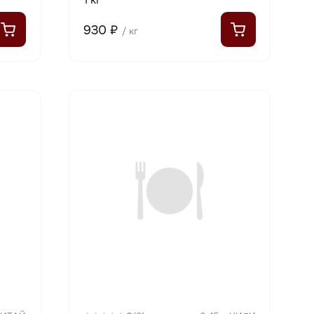
930 ₽
/ кг