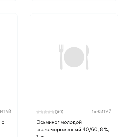
0
КИТАЙ
(0)
1 кг
КИТАЙ
 с
Осьминог молодой
свежемороженный 40/60, 8 %,
1 кг