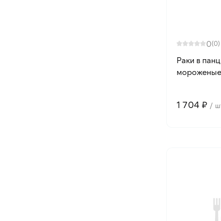
0
(0)
Раки в пан
мороженые 1
1 704 ₽
/ ш