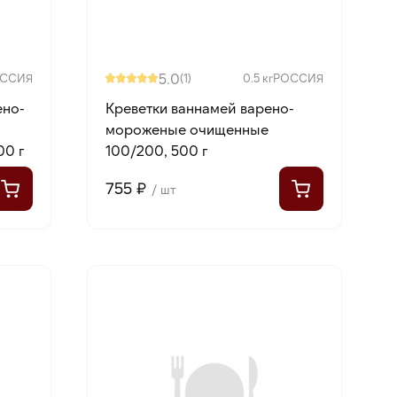
5.0
ССИЯ
(1)
0.5 кг
РОССИЯ
ено-
Креветки ваннамей варено-
мороженые очищенные
00 г
100/200, 500 г
755 ₽
/ шт