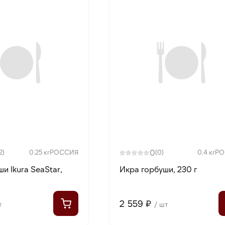
0
2)
0.25 кг
РОССИЯ
(0)
0.4 кг
РО
и Ikura SeaStar,
Икра горбуши, 230 г
2 559 ₽
т
/ шт