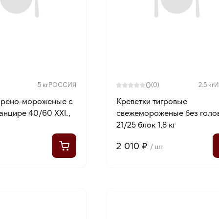
0
5 кг
РОССИЯ
(0)
2.5 кг
И
арено-мороженые с
Креветки тигровые
панцире 40/60 XXL,
свежемороженые без голо
21/25 блок 1,8 кг
2 010 ₽
/ шт