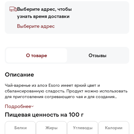
Выберите адрес, чтобы
узнать время доставки
Выберите адреc
О товаре
Отзывы
Описание
Чай-варенье из алоэ Esoro имеет яркий цвет и
сбалансированную сладость. Продукт можно использовать
для приготовления согревающего чая и для создания
легкого прохладительного напитка. Кроме того, чай-
Подробнее
варенье подходит в качестве топпинга к десертам.
Пищевая ценность на 100 г
Белки
Жиры
Углеводы
Калории