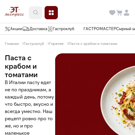
Акции
Доставка
Гастроклуб
ГАСТРОМАСТЕР
Сырный 
Главная
Гастроклуб
Горячее
Паста с крабом и томатами
Паста с
крабом и
томатами
В Италии пасту едят
не по праздникам, а
каждый день, потому
что быстро, вкусно и
всегда уместно. Наш
рецепт ровно про то
же, но и про
маленькое