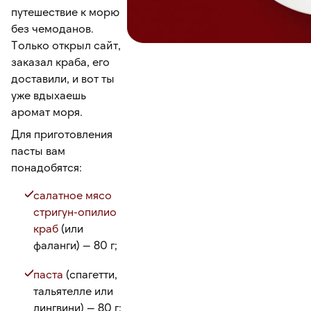
путешествие к морю
без чемоданов.
Только открыл сайт,
заказал краба, его
доставили, и вот ты
уже вдыхаешь
аромат моря.
Для приготовления
пасты вам
понадобятся:
салатное мясо
стригун-опилио
краб
(или
фаланги) — 80 г;
паста
(спагетти,
тальятелле или
лингвини) — 80 г;