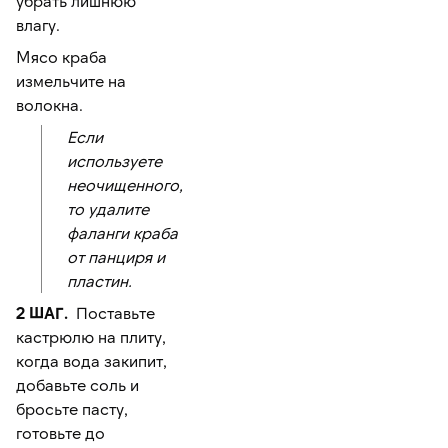
убрать лишнюю
влагу.
Мясо краба
измельчите на
волокна.
Если
используете
неочищенного,
то удалите
фаланги краба
от панциря и
пластин.
2 ШАГ.
Поставьте
кастрюлю на плиту,
когда вода закипит,
добавьте соль и
бросьте пасту,
готовьте до