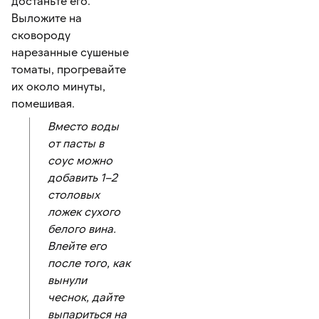
достаньте его.
Выложите на
сковороду
нарезанные сушеные
томаты, прогревайте
их около минуты,
помешивая.
Вместо воды
от пасты в
соус можно
добавить 1–2
столовых
ложек сухого
белого вина.
Влейте его
после того, как
вынули
чеснок, дайте
выпариться на