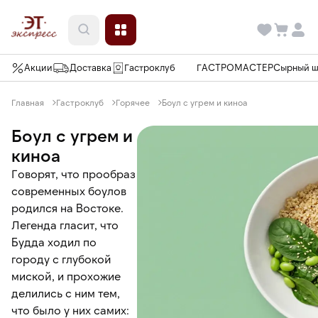
Акции
Доставка
Гастроклуб
ГАСТРОМАСТЕР
Сырный 
Главная
Гастроклуб
Горячее
Боул с угрем и киноа
Боул с угрем и
киноа
Говорят, что прообраз
современных боулов
родился на Востоке.
Легенда гласит, что
Будда ходил по
городу с глубокой
миской, и прохожие
делились с ним тем,
что было у них самих: