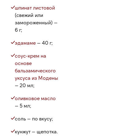
шпинат листовой
(свежий или
замороженный) —
6 г;
эдамаме
— 40 г;
соус-крем на
основе
бальзамического
уксуса из Модены
— 20 мл;
оливковое масло
— 5 мл;
соль — по вкусу;
кунжут — щепотка.